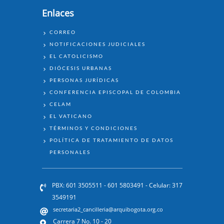
Enlaces
ENLACES
CORREO
Día 3 Novena a santa Isabel de
NOTIFICACIONES JUDICIALES
Hungría #Novena #Ciudad Bolívar
EL CATOLICISMO
DIÓCESIS URBANAS
PERSONAS JURÍDICAS
CONFERENCIA EPISCOPAL DE COLOMBIA
CELAM
EL VATICANO
TÉRMINOS Y CONDICIONES
POLÍTICA DE TRATAMIENTO DE DATOS
PERSONALES
🔴 En vivo - Día 2 | Novena a santa
Isabel de Hungría 2021
PBX: 601 3505511 - 601 5803491 - Celular: 317
3549191
secretaria2_cancilleria@arquibogota.org.co
Carrera 7 No. 10 - 20