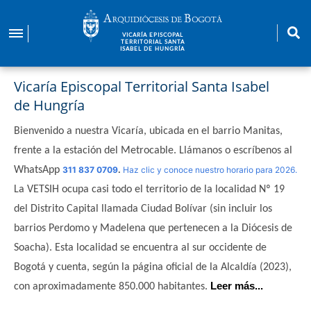
Pasar
al
VICARÍA EPISCOPAL
contenido
TERRITORIAL SANTA
ISABEL DE HUNGRÍA
principal
Vicaría Episcopal Territorial Santa Isabel
de Hungría
Bienvenido a nuestra Vicaría, ubicada en el barrio Manitas,
frente a la estación del Metrocable. Llámanos o escríbenos al
WhatsApp
311 837 0709
.
Haz clic y conoce nuestro horario para 2026.
La VETSIH ocupa casi todo el territorio de la localidad Nº 19
del Distrito Capital llamada Ciudad Bolívar (sin incluir los
barrios Perdomo y Madelena que pertenecen a la Diócesis de
Soacha). Esta localidad se encuentra al sur occidente de
Bogotá y cuenta, según la página oficial de la Alcaldía (2023),
Leer más...
con aproximadamente 850.000 habitantes.