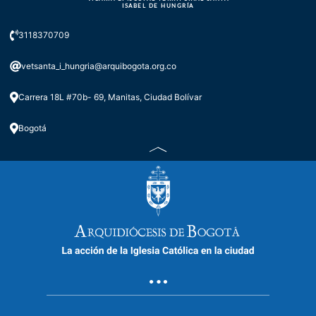
Día 5 Novena a santa Isabel de
ISABEL DE HUNGRÍA
Hungría |
3118370709
vetsanta_i_hungria@arquibogota.org.co
Carrera 18L #70b- 69, Manitas, Ciudad Bolívar
Bogotá
Día 4 Novena a santa Isabel de
Hungría #Novena #CiudadBolívar
#Bogotá